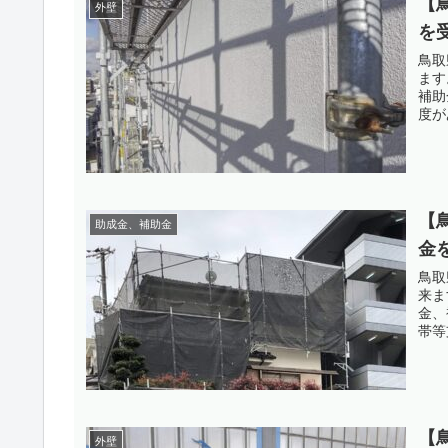
【
外壁
を
鳥取
ます
補助
度が
【
助成金、補助金
金
鳥取
来ま
金、
帯等
【
外壁