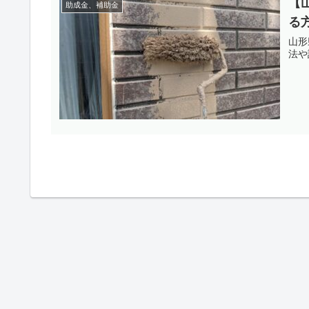
【
助成金、補助金
る
山形
法や