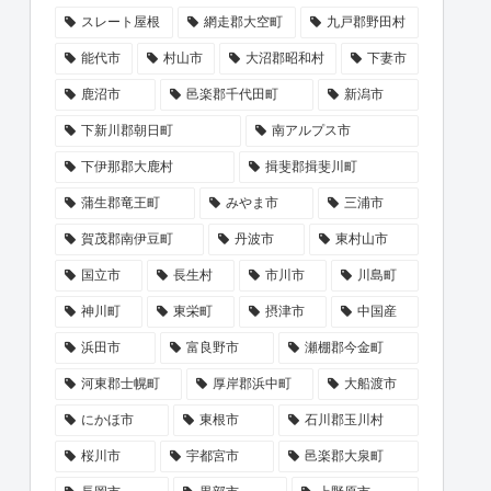
スレート屋根
網走郡大空町
九戸郡野田村
能代市
村山市
大沼郡昭和村
下妻市
鹿沼市
邑楽郡千代田町
新潟市
下新川郡朝日町
南アルプス市
下伊那郡大鹿村
揖斐郡揖斐川町
蒲生郡竜王町
みやま市
三浦市
賀茂郡南伊豆町
丹波市
東村山市
国立市
長生村
市川市
川島町
神川町
東栄町
摂津市
中国産
浜田市
富良野市
瀬棚郡今金町
河東郡士幌町
厚岸郡浜中町
大船渡市
にかほ市
東根市
石川郡玉川村
桜川市
宇都宮市
邑楽郡大泉町