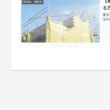
【
助成金、補助金
る
東京
法や