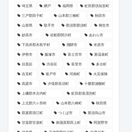
埼玉県
網戸
福岡県
虻田郡倶知安町
三戸郡田子町
山本郡三種町
秋田市
山形県
取手市
那須郡那須町
桐生市
妙高市
岩船郡関川村
あわら市
下高井郡木島平村
飛騨市
米原市
伊勢市
飯塚市
富士宮市
新温泉町
目黒区
渋谷区
富里市
多古町
吉見町
坂戸市
河南町
火災保険
高梁市
夕張郡長沼町
十勝郡浦幌町
上磯郡木古内町
虻田郡喜茂別町
上北郡六ヶ所村
山本郡八峰町
秋田県
双葉郡浪江町
つくば市
那須烏山市
甘楽郡甘楽町
南蒲原郡田上町
阿賀野市