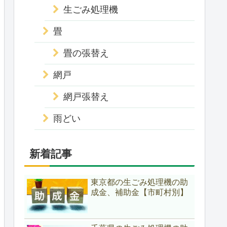
生ごみ処理機
畳
畳の張替え
網戸
網戸張替え
雨どい
新着記事
東京都の生ごみ処理機の助
成金、補助金【市町村別】