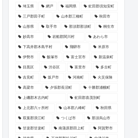
埼玉県
網戸
福岡県
虻田郡倶知安町
三戸郡田子町
山本郡三種町
秋田市
山形県
取手市
那須郡那須町
桐生市
妙高市
岩船郡関川村
あわら市
下高井郡木島平村
飛騨市
米原市
伊勢市
飯塚市
富士宮市
新温泉町
目黒区
渋谷区
富里市
多古町
吉見町
坂戸市
河南町
火災保険
高梁市
夕張郡長沼町
十勝郡浦幌町
上磯郡木古内町
虻田郡喜茂別町
上北郡六ヶ所村
山本郡八峰町
秋田県
双葉郡浪江町
つくば市
那須烏山市
甘楽郡甘楽町
南蒲原郡田上町
阿賀野市