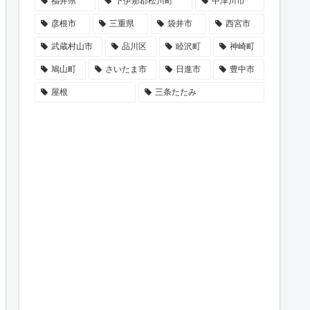
福井県
下伊那郡松川町
中津川市
彦根市
三重県
袋井市
西宮市
武蔵村山市
品川区
睦沢町
神崎町
鳩山町
さいたま市
日進市
豊中市
屋根
三条たたみ