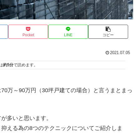
Pocket
LINE
コピー
2021.07.05
は
約5分
で読めます。
0万～90万円（30坪戸建ての場合）と言うまとまっ
方が多いと思います。
く抑える為の8つのテクニックについてご紹介しま