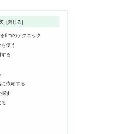
次
る8つのテクニック
金を使う
用する
る
緒に依頼する
社探す
取る