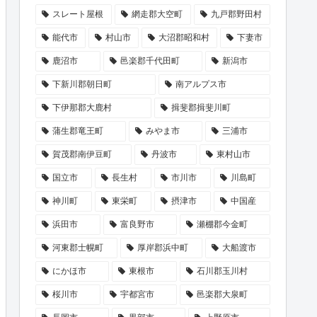
スレート屋根
網走郡大空町
九戸郡野田村
能代市
村山市
大沼郡昭和村
下妻市
鹿沼市
邑楽郡千代田町
新潟市
下新川郡朝日町
南アルプス市
下伊那郡大鹿村
揖斐郡揖斐川町
蒲生郡竜王町
みやま市
三浦市
賀茂郡南伊豆町
丹波市
東村山市
国立市
長生村
市川市
川島町
神川町
東栄町
摂津市
中国産
浜田市
富良野市
瀬棚郡今金町
河東郡士幌町
厚岸郡浜中町
大船渡市
にかほ市
東根市
石川郡玉川村
桜川市
宇都宮市
邑楽郡大泉町