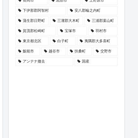
長岡市
黒部市
上野原市
下伊那郡阿智村
安八郡輪之内町
蒲生郡日野町
三潴郡大木町
三浦郡葉山町
賀茂郡松崎町
宝塚市
羽村市
東京都北区
白子町
夷隅郡大多喜町
飯能市
越谷市
扶桑町
交野市
アンテナ撤去
国産