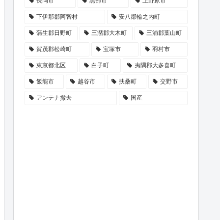
長岡市
黒部市
上野原市
下伊那郡阿智村
安八郡輪之内町
蒲生郡日野町
三潴郡大木町
三浦郡葉山町
賀茂郡松崎町
宝塚市
羽村市
東京都北区
白子町
夷隅郡大多喜町
飯能市
越谷市
扶桑町
交野市
アンテナ撤去
国産