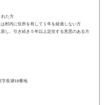
された方
たは村内に住所を有して１年を経過しない方
入居し、引き続き５年以上定住する意思のある方
田字長瀞18番地