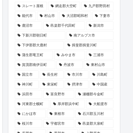
スレート屋根
網走郡大空町
九戸郡野田村
能代市
村山市
大沼郡昭和村
下妻市
鹿沼市
邑楽郡千代田町
新潟市
下新川郡朝日町
南アルプス市
下伊那郡大鹿村
揖斐郡揖斐川町
蒲生郡竜王町
みやま市
三浦市
賀茂郡南伊豆町
丹波市
東村山市
国立市
長生村
市川市
川島町
神川町
東栄町
摂津市
中国産
浜田市
富良野市
瀬棚郡今金町
河東郡士幌町
厚岸郡浜中町
大船渡市
にかほ市
東根市
石川郡玉川村
桜川市
宇都宮市
邑楽郡大泉町