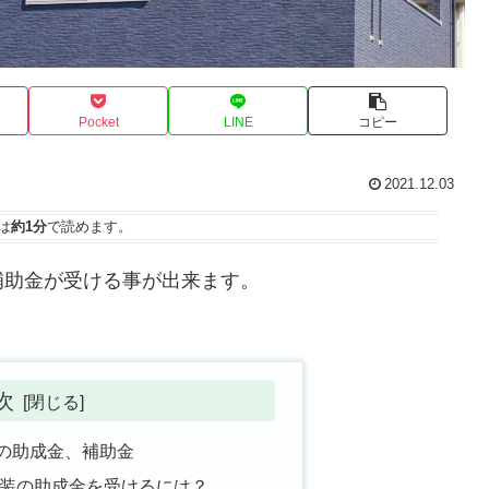
Pocket
LINE
コピー
2021.12.03
は
約1分
で読めます。
補助金が受ける事が出来ます。
次
の助成金、補助金
装の助成金を受けるには？