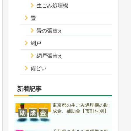
生ごみ処理機
畳
畳の張替え
網戸
網戸張替え
雨どい
新着記事
東京都の生ごみ処理機の助
成金、補助金【市町村別】