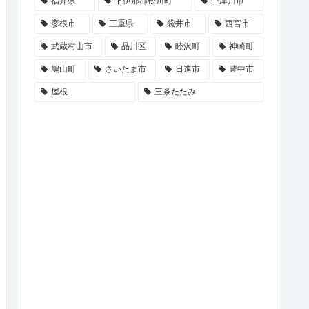
福井県
下伊那郡松川町
中津川市
彦根市
三重県
袋井市
西宮市
武蔵村山市
品川区
睦沢町
神崎町
鳩山町
さいたま市
日進市
豊中市
屋根
三条たたみ