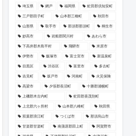
埼玉県
網戸
福岡県
虻田郡倶知安町
三戸郡田子町
山本郡三種町
秋田市
山形県
取手市
那須郡那須町
桐生市
妙高市
岩船郡関川村
あわら市
下高井郡木島平村
飛騨市
米原市
伊勢市
飯塚市
富士宮市
新温泉町
目黒区
渋谷区
富里市
多古町
吉見町
坂戸市
河南町
火災保険
高梁市
夕張郡長沼町
十勝郡浦幌町
上磯郡木古内町
虻田郡喜茂別町
上北郡六ヶ所村
山本郡八峰町
秋田県
双葉郡浪江町
つくば市
那須烏山市
甘楽郡甘楽町
南蒲原郡田上町
阿賀野市